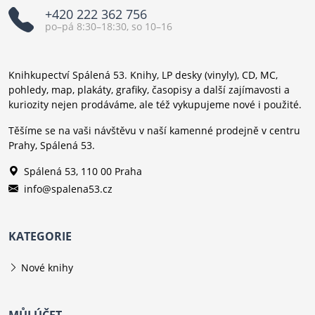
+420 222 362 756
po–pá 8:30–18:30, so 10–16
Knihkupectví Spálená 53. Knihy, LP desky (vinyly), CD, MC,
pohledy, map, plakáty, grafiky, časopisy a další zajímavosti a
kuriozity nejen prodáváme, ale též vykupujeme nové i použité.
Těšíme se na vaši návštěvu v naší kamenné prodejně v centru
Prahy, Spálená 53.
Spálená 53, 110 00 Praha
info@spalena53.cz
KATEGORIE
Nové knihy
MŮJ ÚČET