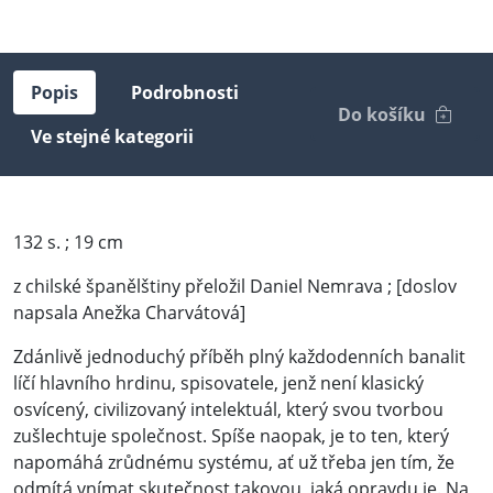
Popis
Podrobnosti
Do košíku
Ve stejné kategorii
132 s. ; 19 cm
z chilské španělštiny přeložil Daniel Nemrava ; [doslov
napsala Anežka Charvátová]
Zdánlivě jednoduchý příběh plný každodenních banalit
líčí hlavního hrdinu, spisovatele, jenž není klasický
osvícený, civilizovaný intelektuál, který svou tvorbou
zušlechtuje společnost. Spíše naopak, je to ten, který
napomáhá zrůdnému systému, ať už třeba jen tím, že
odmítá vnímat skutečnost takovou, jaká opravdu je. Na