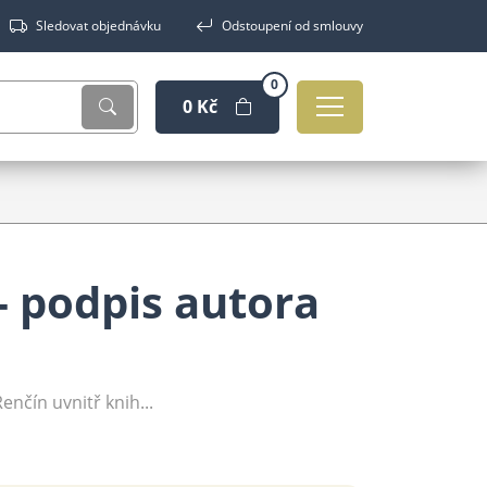
Sledovat objednávku
Odstoupení od smlouvy
0
0 Kč
- podpis autora
Renčín uvnitř knih...