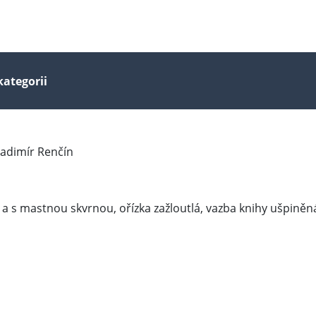
kategorii
Vladimír Renčín
a s mastnou skvrnou, ořízka zažloutlá, vazba knihy ušpiněn