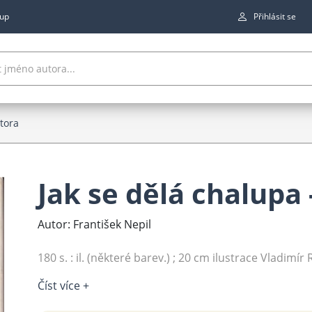
up
Přihlásit se
utora
Jak se dělá chalupa 
Autor: František Nepil
180 s. : il. (některé barev.) ; 20 cm ilustrace Vladimír 
Číst více +