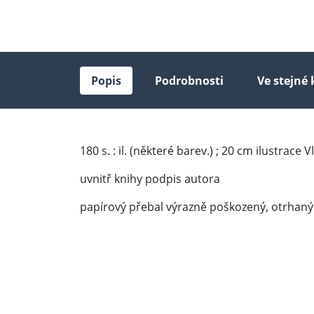
Popis
Podrobnosti
Ve stejné 
180 s. : il. (některé barev.) ; 20 cm ilustrace 
uvnitř knihy podpis autora
papírový přebal výrazně poškozený, otrhaný 