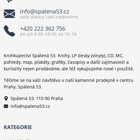
info@spalena53.cz
vaše dotazy rádi zodpovíme
+420 222 362 756
po–pá 8:30–18:30, so 10–16
Knihkupectví Spálená 53. Knihy, LP desky (vinyly), CD, MC,
pohledy, map, plakáty, grafiky, časopisy a další zajímavosti a
kuriozity nejen prodáváme, ale též vykupujeme nové i použité.
Těšíme se na vaši návštěvu v naší kamenné prodejně v centru
Prahy, Spálená 53.
Spálená 53, 110 00 Praha
info@spalena53.cz
KATEGORIE