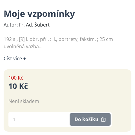
Moje vzpomínky
Autor: Fr. Ad. Šubert
192 s., [9] l. obr. příl. : il., portréty, faksim. ; 25 cm
uvolněná vazba...
Číst více +
100 Kč
10 Kč
Není skladem
Do košíku