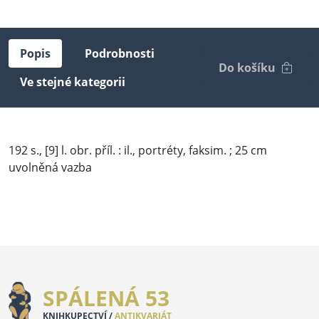
Popis
Podrobnosti
Do košíku
Ve stejné kategorii
192 s., [9] l. obr. příl. : il., portréty, faksim. ; 25 cm
uvolněná vazba
SPÁLENÁ 53
KNIHKUPECTVÍ /
ANTIKVARIÁT