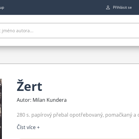
up
Přihlásit se
Žert
Autor: Milan Kundera
280 s. papírový přebal opotřebovaný, pomačkaný a o
Číst více +