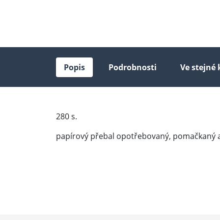
Popis
Podrobnosti
Ve stejné 
280 s.
papírový přebal opotřebovaný, pomačkaný a