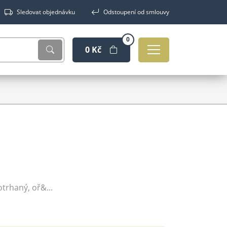
Sledovat objednávku
Odstoupení od smlouvy
0
0 Kč
trhaný, oř&...