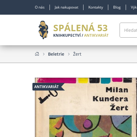
O nás
Jak nakupovat
Kontakty
Blog
Výk
SPÁLENÁ 53
KNIHKUPECTVÍ /
ANTIKVARIÁT
Beletrie
Žert
ANTIKVARIÁT