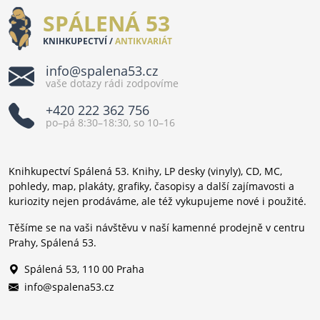
SPÁLENÁ 53
KNIHKUPECTVÍ /
ANTIKVARIÁT
info@spalena53.cz
vaše dotazy rádi zodpovíme
+420 222 362 756
po–pá 8:30–18:30, so 10–16
Knihkupectví Spálená 53. Knihy, LP desky (vinyly), CD, MC,
pohledy, map, plakáty, grafiky, časopisy a další zajímavosti a
kuriozity nejen prodáváme, ale též vykupujeme nové i použité.
Těšíme se na vaši návštěvu v naší kamenné prodejně v centru
Prahy, Spálená 53.
Spálená 53, 110 00 Praha
info@spalena53.cz