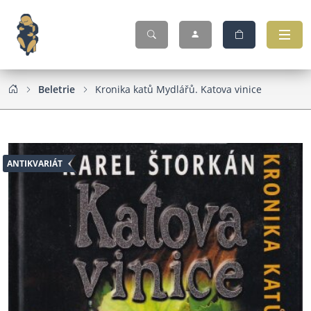
Beletrie
Kronika katů Mydlářů. Katova vinice
ANTIKVARIÁT