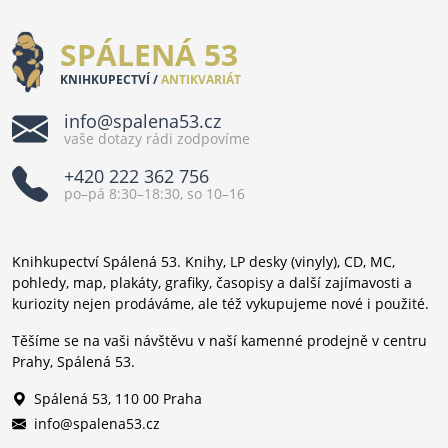
SPÁLENÁ 53
KNIHKUPECTVÍ /
ANTIKVARIÁT
info@spalena53.cz
vaše dotazy rádi zodpovíme
+420 222 362 756
po–pá 8:30–18:30, so 10–16
Knihkupectví Spálená 53. Knihy, LP desky (vinyly), CD, MC,
pohledy, map, plakáty, grafiky, časopisy a další zajímavosti a
kuriozity nejen prodáváme, ale též vykupujeme nové i použité.
Těšíme se na vaši návštěvu v naší kamenné prodejně v centru
Prahy, Spálená 53.
Spálená 53, 110 00 Praha
info@spalena53.cz