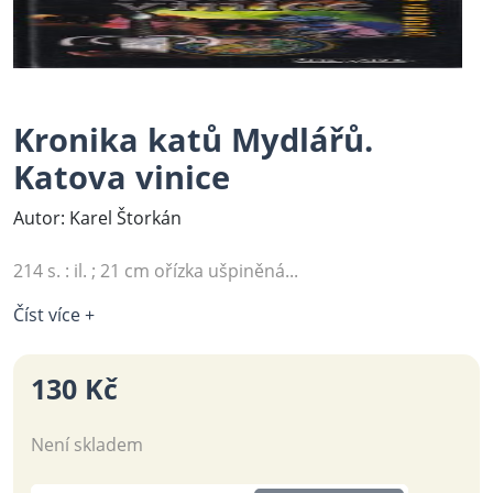
Kronika katů Mydlářů.
Katova vinice
Autor: Karel Štorkán
214 s. : il. ; 21 cm ořízka ušpiněná...
Číst více +
130 Kč
Není skladem