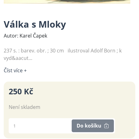
Válka s Mloky
Autor: Karel Čapek
237 s. : barev. obr. ; 30 cm ilustroval Adolf Born ; k
vyd&aacut...
Číst více +
250 Kč
Není skladem
Do košíku