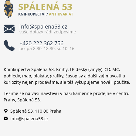
SPÁLENÁ 53
KNIHKUPECTVÍ /
ANTIKVARIÁT
info@spalena53.cz
vaše dotazy rádi zodpovíme
+420 222 362 756
po–pá 8:30–18:30, so 10–16
Knihkupectví Spálená 53. Knihy, LP desky (vinyly), CD, MC,
pohledy, map, plakáty, grafiky, časopisy a další zajímavosti a
kuriozity nejen prodáváme, ale též vykupujeme nové i použité.
Těšíme se na vaši návštěvu v naší kamenné prodejně v centru
Prahy, Spálená 53.
Spálená 53, 110 00 Praha
info@spalena53.cz