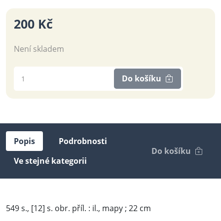
200 Kč
Není skladem
Do košíku
Popis
Podrobnosti
Do košíku
Ve stejné kategorii
549 s., [12] s. obr. příl. : il., mapy ; 22 cm