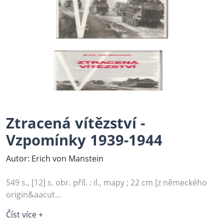
Ztracená vítězství -
Vzpomínky 1939-1944
Autor: Erich von Manstein
549 s., [12] s. obr. příl. : il., mapy ; 22 cm [z německého
origin&aacut...
Číst více +