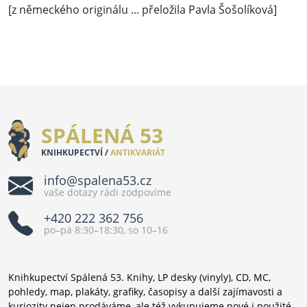
[z německého originálu ... přeložila Pavla Šošolíková]
SPÁLENÁ 53
KNIHKUPECTVÍ /
ANTIKVARIÁT
info@spalena53.cz
vaše dotazy rádi zodpovíme
+420 222 362 756
po–pá 8:30–18:30, so 10–16
Knihkupectví Spálená 53. Knihy, LP desky (vinyly), CD, MC,
pohledy, map, plakáty, grafiky, časopisy a další zajímavosti a
kuriozity nejen prodáváme, ale též vykupujeme nové i použité.