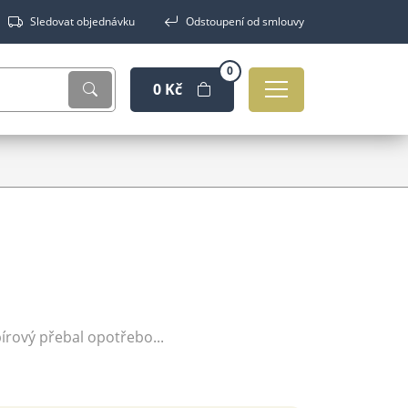
Sledovat objednávku
Odstoupení od smlouvy
0
0 Kč
pírový přebal opotřebo...