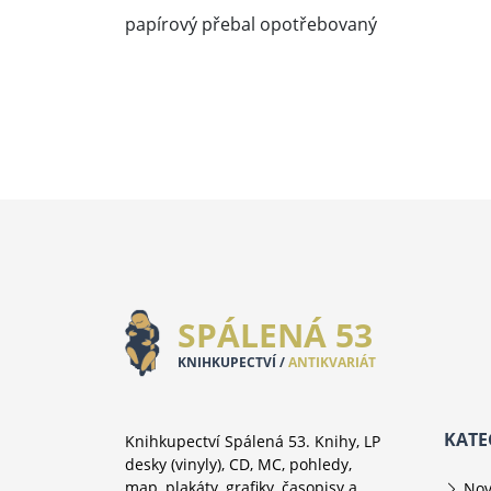
papírový přebal opotřebovaný
SPÁLENÁ 53
KNIHKUPECTVÍ /
ANTIKVARIÁT
KATE
Knihkupectví Spálená 53. Knihy, LP
desky (vinyly), CD, MC, pohledy,
map, plakáty, grafiky, časopisy a
Nov