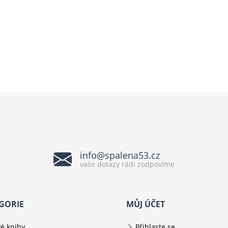
info@spalena53.cz
vaše dotazy rádi zodpovíme
GORIE
MŮJ ÚČET
é knihy
Přihlaste se