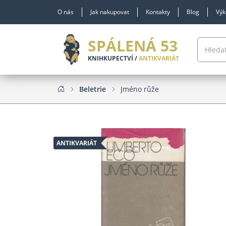
O nás
Jak nakupovat
Kontakty
Blog
Výk
SPÁLENÁ 53
KNIHKUPECTVÍ /
ANTIKVARIÁT
Beletrie
Jméno růže
ANTIKVARIÁT