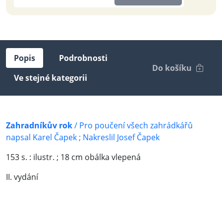
Popis
Podrobnosti
Do košíku
Ve stejné kategorii
Zahradníkův
rok
/ Pro poučení všech zahrádkářů
napsal Karel Čapek ; Nakreslil Josef Čapek
153 s. : ilustr. ; 18 cm obálka vlepená
II. vydání