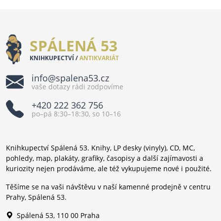
SPÁLENÁ 53
KNIHKUPECTVÍ /
ANTIKVARIÁT
info@spalena53.cz
vaše dotazy rádi zodpovíme
+420 222 362 756
po–pá 8:30–18:30, so 10–16
Knihkupectví Spálená 53. Knihy, LP desky (vinyly), CD, MC,
pohledy, map, plakáty, grafiky, časopisy a další zajímavosti a
kuriozity nejen prodáváme, ale též vykupujeme nové i použité.
Těšíme se na vaši návštěvu v naší kamenné prodejně v centru
Prahy, Spálená 53.
Spálená 53, 110 00 Praha