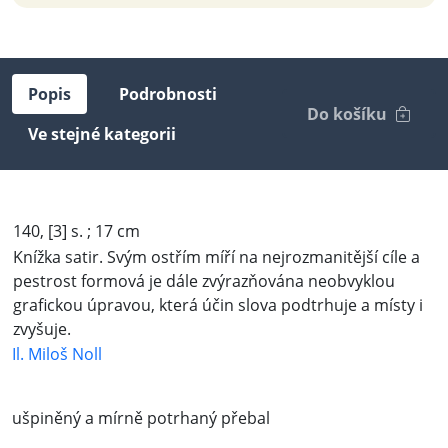
Popis
Podrobnosti
Do košíku
Ve stejné kategorii
140, [3] s. ; 17 cm
Knížka satir. Svým ostřím míří na nejrozmanitější cíle a
pestrost formová je dále zvýrazňována neobvyklou
grafickou úpravou, která účin slova podtrhuje a místy i
zvyšuje.
Il. Miloš Noll
ušpiněný a mírně potrhaný přebal