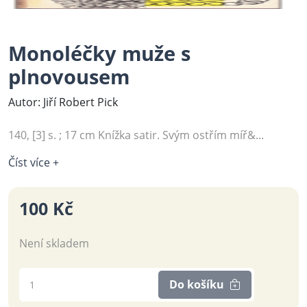
Monoléčky muže s
plnovousem
Autor: Jiří Robert Pick
140, [3] s. ; 17 cm Knížka satir. Svým ostřím míř&...
Číst více +
100 Kč
Není skladem
Do košíku