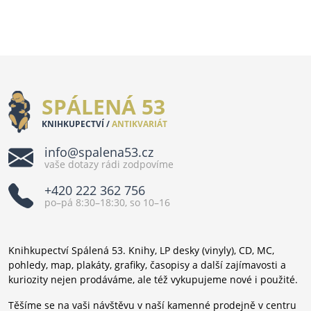
SPÁLENÁ 53
KNIHKUPECTVÍ /
ANTIKVARIÁT
info@spalena53.cz
vaše dotazy rádi zodpovíme
+420 222 362 756
po–pá 8:30–18:30, so 10–16
Knihkupectví Spálená 53. Knihy, LP desky (vinyly), CD, MC,
pohledy, map, plakáty, grafiky, časopisy a další zajímavosti a
kuriozity nejen prodáváme, ale též vykupujeme nové i použité.
Těšíme se na vaši návštěvu v naší kamenné prodejně v centru