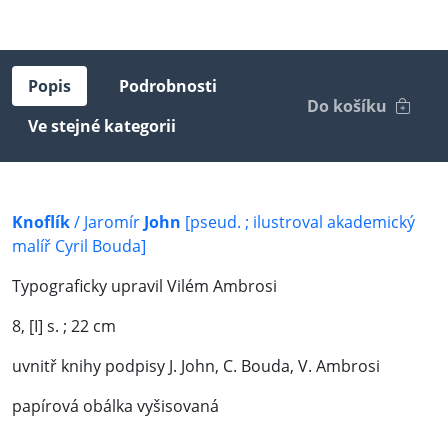
Popis
Podrobnosti
Do košíku
Ve stejné kategorii
Knoflík
/ Jaromír
John
[pseud. ; ilustroval akademický
malíř Cyril Bouda]
Typograficky upravil Vilém Ambrosi
8, [I] s. ; 22 cm
uvnitř knihy podpisy J. John, C. Bouda, V. Ambrosi
papírová obálka vyšisovaná