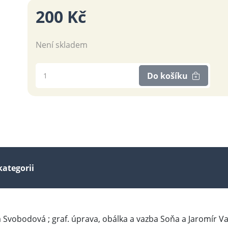
200 Kč
Není skladem
Do košíku
kategorii
dita Svobodová ; graf. úprava, obálka a vazba Soňa a Jaromír V