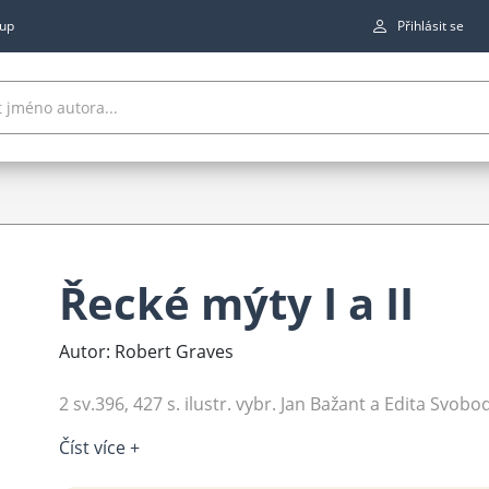
up
Přihlásit se
Řecké mýty I a II
Autor: Robert Graves
2 sv.396, 427 s. ilustr. vybr. Jan Bažant a Edita Svobo
Číst více +