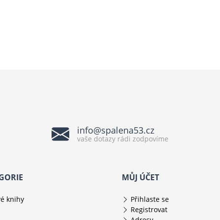
info@spalena53.cz
vaše dotazy rádi zodpovíme
GORIE
MŮJ ÚČET
é knihy
Přihlaste se
Registrovat
Adresy