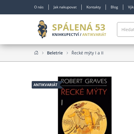
O nás
Jak nakupovat
Kontakty
Blog
Výk
SPÁLENÁ 53
KNIHKUPECTVÍ /
ANTIKVARIÁT
Beletrie
Řecké mýty I a II
ANTIKVARIÁT