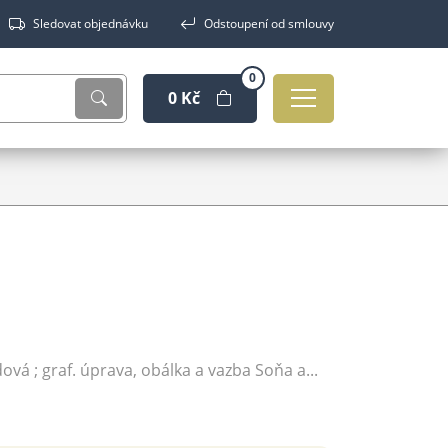
Sledovat objednávku
Odstoupení od smlouvy
0
0 Kč
dová ; graf. úprava, obálka a vazba Soňa a...