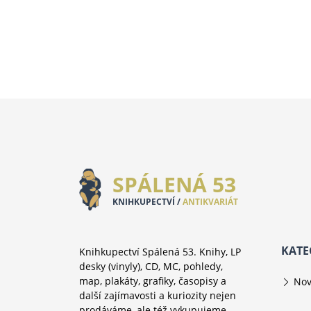
SPÁLENÁ 53
KNIHKUPECTVÍ /
ANTIKVARIÁT
KATE
Knihkupectví Spálená 53. Knihy, LP
desky (vinyly), CD, MC, pohledy,
map, plakáty, grafiky, časopisy a
Nov
další zajímavosti a kuriozity nejen
prodáváme, ale též vykupujeme