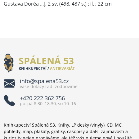
Gustava Doréa ...], 2 sv. (498, 487 s.) : il. ; 22 cm
SPÁLENÁ 53
KNIHKUPECTVÍ /
ANTIKVARIÁT
info@spalena53.cz
vaše dotazy rádi zodpovíme
+420 222 362 756
po–pá 8:30–18:30, so 10–16
Knihkupectví Spálená 53. Knihy, LP desky (vinyly), CD, MC,
pohledy, map, plakáty, grafiky, časopisy a další zajímavosti a
kuriozity nejen prodáváme, ale též vykupujeme nové i použité.