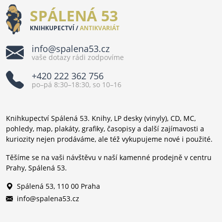
SPÁLENÁ 53
KNIHKUPECTVÍ /
ANTIKVARIÁT
info@spalena53.cz
vaše dotazy rádi zodpovíme
+420 222 362 756
po–pá 8:30–18:30, so 10–16
Knihkupectví Spálená 53. Knihy, LP desky (vinyly), CD, MC,
pohledy, map, plakáty, grafiky, časopisy a další zajímavosti a
kuriozity nejen prodáváme, ale též vykupujeme nové i použité.
Těšíme se na vaši návštěvu v naší kamenné prodejně v centru
Prahy, Spálená 53.
Spálená 53, 110 00 Praha
info@spalena53.cz