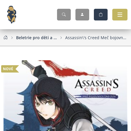
Beletrie pro děti a mládež
Assassin\'s Creed Meč bojovnice Šao Jun
NOVÉ