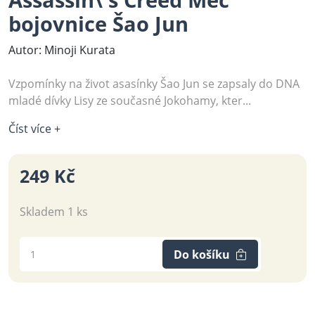
bojovnice Šao Jun
Autor: Minoji Kurata
Vzpomínky na život asasínky Šao Jun se zapsaly do DNA
mladé dívky Lisy ze současné Jokohamy, kter...
Číst více +
249 Kč
Skladem 1 ks
Do košíku