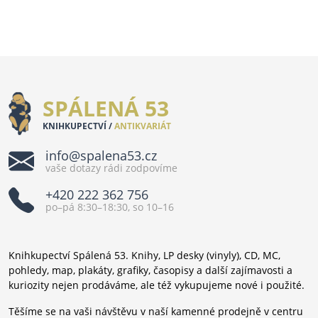
SPÁLENÁ 53
KNIHKUPECTVÍ /
ANTIKVARIÁT
info@spalena53.cz
vaše dotazy rádi zodpovíme
+420 222 362 756
po–pá 8:30–18:30, so 10–16
Knihkupectví Spálená 53. Knihy, LP desky (vinyly), CD, MC,
pohledy, map, plakáty, grafiky, časopisy a další zajímavosti a
kuriozity nejen prodáváme, ale též vykupujeme nové i použité.
Těšíme se na vaši návštěvu v naší kamenné prodejně v centru