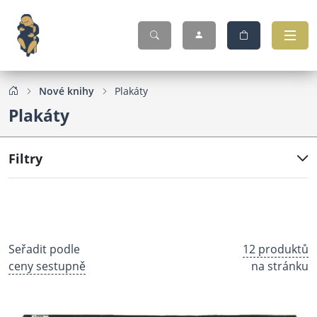
Nové knihy
Plakáty
Plakáty
Filtry
Seřadit podle
12 produktů
ceny sestupně
na stránku