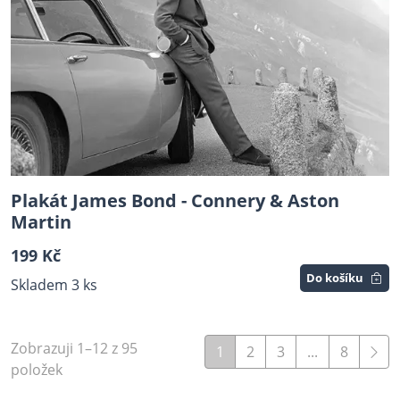
Plakát James Bond - Connery & Aston
Martin
199 Kč
Do košíku
Skladem 3 ks
Zobrazuji 1–12 z 95
1
2
3
...
8
položek