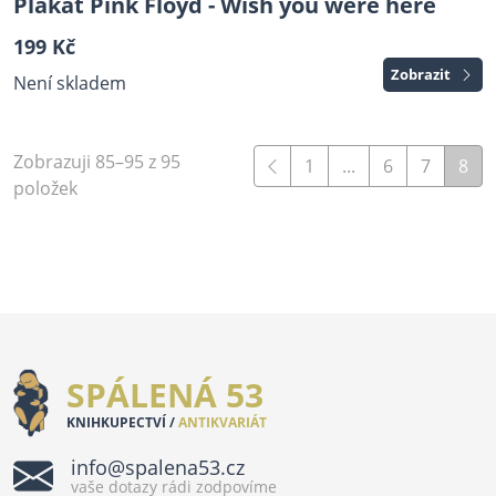
Plakát Pink Floyd - Wish you were here
199 Kč
Zobrazit
Není skladem
Zobrazuji 85–95 z 95
1
...
6
7
8
položek
SPÁLENÁ 53
KNIHKUPECTVÍ /
ANTIKVARIÁT
info@spalena53.cz
vaše dotazy rádi zodpovíme