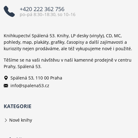
+420 222 362 756
po–pá 8:30–18:30, so 10–16
Knihkupectví Spálená 53. Knihy, LP desky (vinyly), CD, MC,
pohledy, map, plakáty, grafiky, časopisy a další zajímavosti a
kuriozity nejen prodáváme, ale též vykupujeme nové i použité.
Těšíme se na vaši návštěvu v naší kamenné prodejně v centru
Prahy, Spálená 53.
Spálená 53, 110 00 Praha
info@spalena53.cz
KATEGORIE
Nové knihy