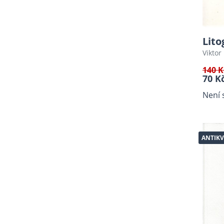
Staré tisky
Zdravotnictví - pedagogika
Náboženství, duchovní,
Lito
Bible
Viktor
Kuchařky, nápoje
140 K
Válečná literatura,
70 K
Holocaust
Není 
Český jazyk
Hudba, teorie hudby,
zpěvníky, noty
Psychologie, sociologie
ANTIKV
Filozofie, J.A. Komenský,
Antropologie
Sci-fi, fantasy
Cestopisy, průvodce
Sport, Šachy, Karetní hry
Knihy o fotografii