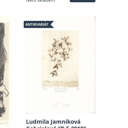
Není skladem
ANTIKVARIÁT
Ludmila Jamníková