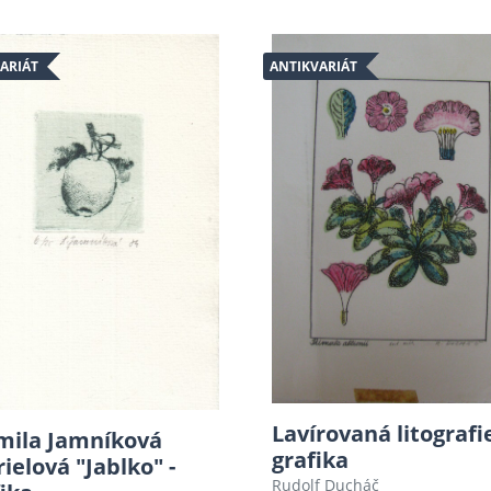
ARIÁT
ANTIKVARIÁT
Lavírovaná litografi
mila Jamníková
grafika
ielová "Jablko" -
Rudolf Ducháč