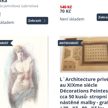
ika
la Jamníková Gabrielová
140 Kč
70 Kč
č
Zobra
Není skladem
Zobrazit
skladem
ARIÁT
ANTIKVARIÁT
L´Architecture priv
au XIXme siécle
Décorations Peintes
cca 50 kusů- stropní
nástěné malby - gra