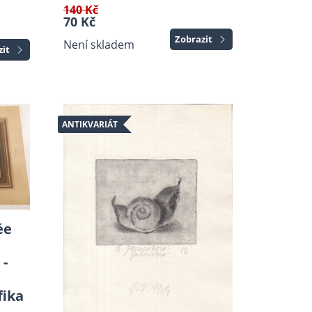
140 Kč
70 Kč
Zobrazit
Není skladem
zit
ANTIKVARIÁT
ée
 -
fika