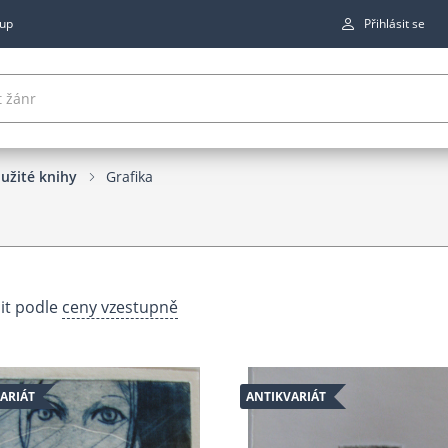
up
Přihlásit se
užité knihy
Grafika
it podle
ceny vzestupně
ARIÁT
ANTIKVARIÁT