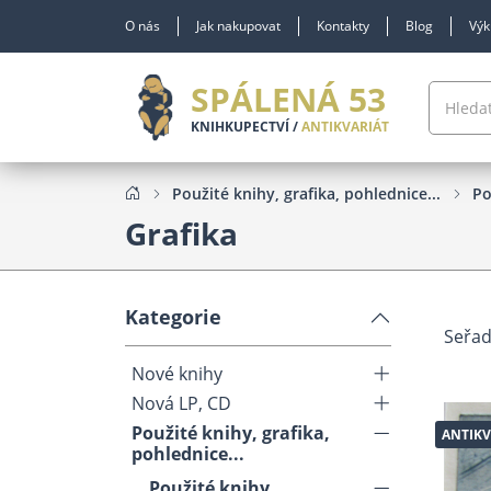
O nás
Jak nakupovat
Kontakty
Blog
Výk
SPÁLENÁ 53
KNIHKUPECTVÍ /
ANTIKVARIÁT
Použité knihy, grafika, pohlednice...
Po
Grafika
Kategorie
Seřad
Nové knihy
Nová LP, CD
Použité knihy, grafika,
ANTIKV
pohlednice...
Použité knihy