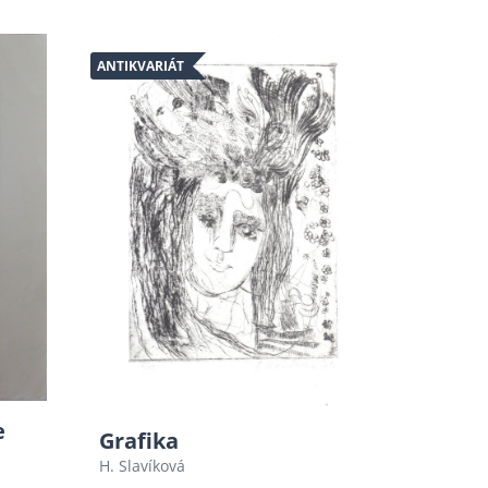
ANTIKVARIÁT
e
Grafika
H. Slavíková