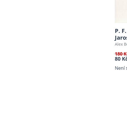
Knihy o fotografii
Použité desky
P. F
Jaro
Alex 
180 K
80 K
Není 