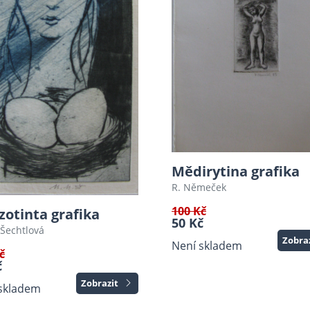
Mědirytina grafika
R. Němeček
100 Kč
otinta grafika
50 Kč
Šechtlová
Zobra
Není skladem
č
č
Zobrazit
skladem