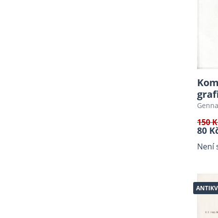
Knihy pro děti do roku 1950
Fotografie
Kresba
Malba
Zajímavé edice
Kom
Fotosky
graf
Genna
Beletrie
Různé
150 K
80 K
Mapy
Není 
Použité pohlednice
Plastické vystřihovánky
Encyklopedie
ANTIKV
Sběratelství, Design,
Typografie