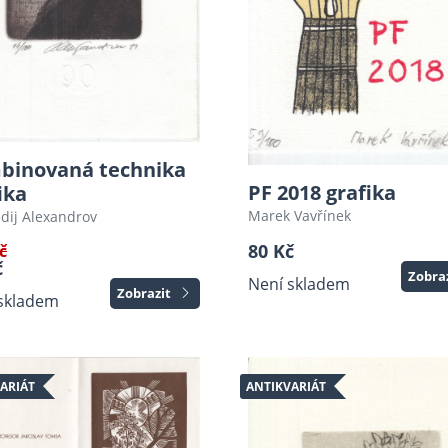
binovaná technika
PF 2018 grafika
ika
Marek Vavřínek
dij Alexandrov
80 Kč
č
č
Zobra
Není skladem
Zobrazit
skladem
ARIÁT
ANTIKVARIÁT