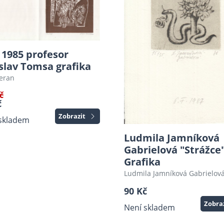
. 1985 profesor
slav Tomsa grafika
Beran
č
č
Zobrazit
skladem
Ludmila Jamníková
Gabrielová "Strážce"
Grafika
Ludmila Jamníková Gabrielov
90 Kč
Zobra
Není skladem