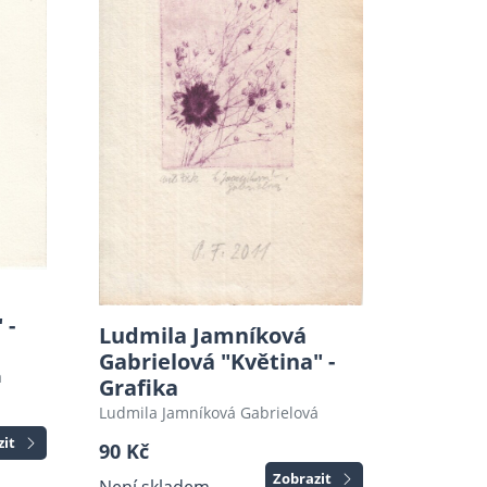
 -
Ludmila Jamníková
Gabrielová "Květina" -
á
Grafika
Ludmila Jamníková Gabrielová
zit
90 Kč
Zobrazit