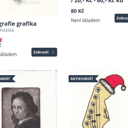
/ 20,- Kč - 80,- Kč ku
80 Kč
Zobra
Není skladem
grafie grafika
 Polášek
č
č
Zobrazit
skladem
ARIÁT
ANTIKVARIÁT