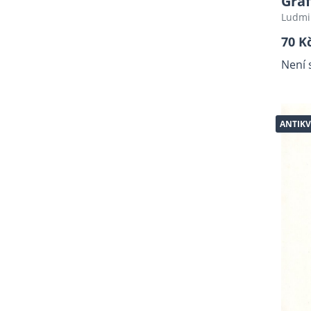
Graf
Záhady
Ludmi
Horory - A
70 K
Báje, Pověsti, Folklor
Není 
Ruční práce, móda, krása
Komiksy, Grafické romány,
novely
ANTIKV
Young Adult, New Adult,
dark romance, romantasy
Detektivní, thrillery
Grafika
Esoterika, Okultismus,
Astrologie
Místopis, hrady, zámky,
cestování
Plakáty (antikvariát)
Military