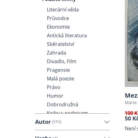
Literární věda
Průvodce
Ekonomie
Antická literatura
Sběratelství
Zahrada
Divadlo, Film
Pragensie
Malá poezie
Právo
Mezz
Humor
Marie 
Dobrodružná
100 K
Knihy s podpisem
50 K
Autor
Kniha o knize
(111)
Není 
Matematika, Fyzika,
Chemie